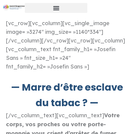
Aller
au
contenu
[vc_row][vc_column][vc_single_image
image= »3274″ img_size= »1140*334″]
[/vc_column][/vc_row][vc_row][vc_column]
[vc_column_text fnt_family_h1= »Josefin
Sans » fnt_size_h1= »24″
fnt_family_h2= »Josefin Sans »]
—
Marre d’être esclave
du tabac ? —
Votre
[/vc_column_text][vc_column_text]
corps, vos proches ou votre porte-
monnaie vous crient d’arrêter de fumer
,