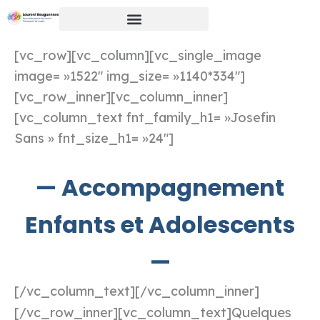
Aller
au
contenu
[vc_row][vc_column][vc_single_image
image= »1522″ img_size= »1140*334″]
[vc_row_inner][vc_column_inner]
[vc_column_text fnt_family_h1= »Josefin
Sans » fnt_size_h1= »24″]
— Accompagnement
Enfants et Adolescents
—
[/vc_column_text][/vc_column_inner]
Quelques
[/vc_row_inner][vc_column_text]