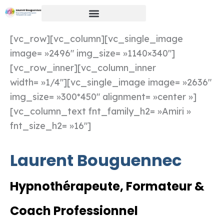
Aller
au
contenu
[vc_row][vc_column][vc_single_image
image= »2496″ img_size= »1140×340″]
[vc_row_inner][vc_column_inner
width= »1/4″][vc_single_image image= »2636″
img_size= »300*450″ alignment= »center »]
[vc_column_text fnt_family_h2= »Amiri »
fnt_size_h2= »16″]
Laurent Bouguennec
Hypnothérapeute, Formateur &
Coach Professionnel